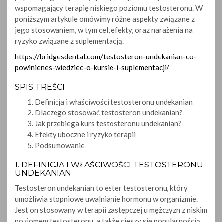
wspomagający terapię niskiego poziomu testosteronu. W
poniższym artykule omówimy różne aspekty związane z
jego stosowaniem, w tym cel, efekty, oraz narażenia na
ryzyko związane z suplementacją.
https://bridgesdental.com/testosteron-undekanian-co-
powinienes-wiedziec-o-kursie-i-suplementacji/
SPIS TREŚCI
Definicja i właściwości testosteronu undekanian
Dlaczego stosować testosteron undekanian?
Jak przebiega kurs testosteronu undekanian?
Efekty uboczne i ryzyko terapii
Podsumowanie
1. DEFINICJA I WŁAŚCIWOŚCI TESTOSTERONU
UNDEKANIAN
Testosteron undekanian to ester testosteronu, który
umożliwia stopniowe uwalnianie hormonu w organizmie.
Jest on stosowany w terapii zastępczej u mężczyzn z niskim
poziomem testosteronu, a także cieszy się popularnością